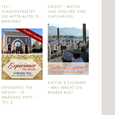
FES –
ORIENT – MYSTIK
ZURÜCKVERSETZT
UND REALITÄT: EINE
INS MITTELALTER IN
EINFÜHRUNG
MAROKKO
KULTUR & EIGENART
EXPERIENCE THE
– WAS MACHT DIE
ORIENT – 10
ARABER AUS?
MAROKKO TIPPS –
TEIL 2