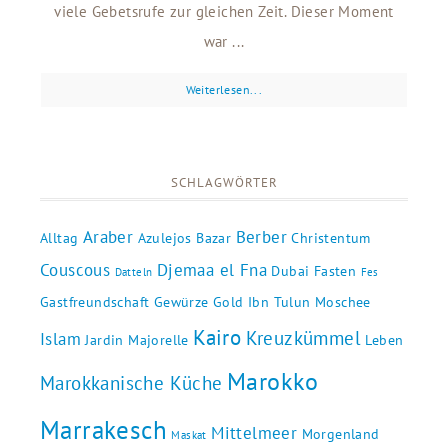
viele Gebetsrufe zur gleichen Zeit. Dieser Moment
war ...
Weiterlesen...
SCHLAGWÖRTER
Araber
Berber
Alltag
Azulejos
Bazar
Christentum
Couscous
Djemaa el Fna
Dubai
Fasten
Datteln
Fes
Gastfreundschaft
Gewürze
Gold
Ibn Tulun Moschee
Kairo
Kreuzkümmel
Islam
Jardin Majorelle
Leben
Marokko
Marokkanische Küche
Marrakesch
Mittelmeer
Morgenland
Maskat