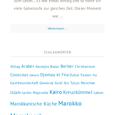
zum Gebet… Es war etwas windig und so hörte ich
viele Gebetsrufe zur gleichen Zeit. Dieser Moment
war ...
Weiterlesen...
SCHLAGWÖRTER
Araber
Berber
Alltag
Azulejos
Bazar
Christentum
Couscous
Djemaa el Fna
Dubai
Fasten
Datteln
Fes
Gastfreundschaft
Gewürze
Gold
Ibn Tulun Moschee
Kairo
Kreuzkümmel
Islam
Jardin Majorelle
Leben
Marokko
Marokkanische Küche