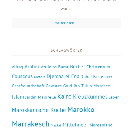
war ...
Weiterlesen...
SCHLAGWÖRTER
Araber
Berber
Alltag
Azulejos
Bazar
Christentum
Couscous
Djemaa el Fna
Dubai
Fasten
Datteln
Fes
Gastfreundschaft
Gewürze
Gold
Ibn Tulun Moschee
Kairo
Kreuzkümmel
Islam
Jardin Majorelle
Leben
Marokko
Marokkanische Küche
Marrakesch
Mittelmeer
Morgenland
Maskat