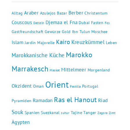
Araber
Berber
Alltag
Azulejos
Bazar
Christentum
Couscous
Djemaa el Fna
Dubai
Fasten
Datteln
Fes
Gastfreundschaft
Gewürze
Gold
Ibn Tulun Moschee
Kairo
Kreuzkümmel
Islam
Jardin Majorelle
Leben
Marokko
Marokkanische Küche
Marrakesch
Mittelmeer
Morgenland
Maskat
Orient
Okzident
Oman
Portugal
Pastilla
Ras el Hanout
Ramadan
Riad
Pyramiden
Souk
Spanien
Suezkanal
Tajine
Tanger
suhur
Zagora
Zimt
Ägypten