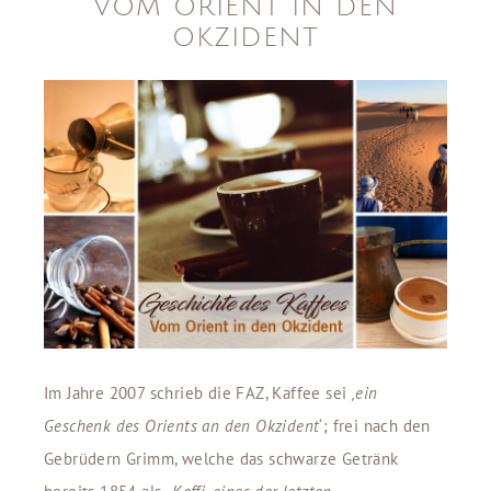
VOM ORIENT IN DEN
OKZIDENT
Im Jahre 2007 schrieb die FAZ, Kaffee sei
‚ein
Geschenk des Orients an den Okzident
‘; frei nach den
Gebrüdern Grimm, welche das schwarze Getränk