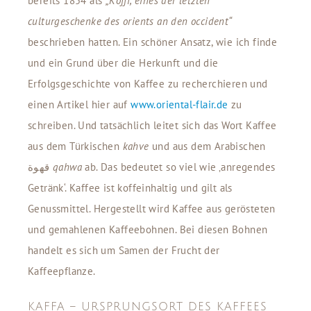
bereits 1854 als
„Koffi, eines der letzten
culturgeschenke des orients an den occident“
beschrieben hatten. Ein schöner Ansatz, wie ich finde
und ein Grund über die Herkunft und die
Erfolgsgeschichte von Kaffee zu recherchieren und
einen Artikel hier auf
www.oriental-flair.de
zu
schreiben. Und tatsächlich leitet sich das Wort Kaffee
aus dem Türkischen
kahve
und aus dem Arabischen
قهوة
qahwa
ab. Das bedeutet so viel wie ‚anregendes
Getränk‘. Kaffee ist koffeinhaltig und gilt als
Genussmittel. Hergestellt wird Kaffee aus gerösteten
und gemahlenen Kaffeebohnen. Bei diesen Bohnen
handelt es sich um Samen der Frucht der
Kaffeepflanze.
KAFFA – URSPRUNGSORT DES KAFFEES