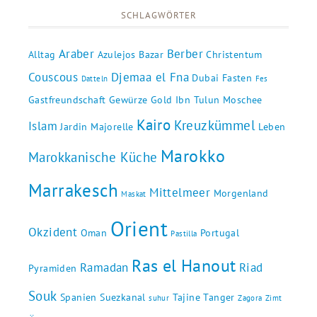
SCHLAGWÖRTER
Araber
Berber
Alltag
Azulejos
Bazar
Christentum
Couscous
Djemaa el Fna
Dubai
Fasten
Datteln
Fes
Gastfreundschaft
Gewürze
Gold
Ibn Tulun Moschee
Kairo
Kreuzkümmel
Islam
Jardin Majorelle
Leben
Marokko
Marokkanische Küche
Marrakesch
Mittelmeer
Morgenland
Maskat
Orient
Okzident
Oman
Portugal
Pastilla
Ras el Hanout
Ramadan
Riad
Pyramiden
Souk
Spanien
Suezkanal
Tajine
Tanger
suhur
Zagora
Zimt