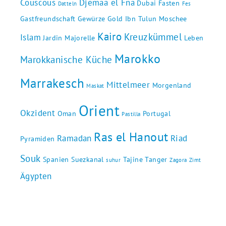
Couscous
Djemaa el Fna
Dubai
Fasten
Datteln
Fes
Gastfreundschaft
Gewürze
Gold
Ibn Tulun Moschee
Kairo
Kreuzkümmel
Islam
Jardin Majorelle
Leben
Marokko
Marokkanische Küche
Marrakesch
Mittelmeer
Morgenland
Maskat
Orient
Okzident
Oman
Portugal
Pastilla
Ras el Hanout
Ramadan
Riad
Pyramiden
Souk
Spanien
Suezkanal
Tajine
Tanger
suhur
Zagora
Zimt
Ägypten