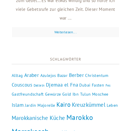
zum Gebet… Es war etwas windig und so hörte ich
viele Gebetsrufe zur gleichen Zeit. Dieser Moment
war ...
Weiterlesen...
SCHLAGWÖRTER
Araber
Berber
Alltag
Azulejos
Bazar
Christentum
Couscous
Djemaa el Fna
Dubai
Fasten
Datteln
Fes
Gastfreundschaft
Gewürze
Gold
Ibn Tulun Moschee
Kairo
Kreuzkümmel
Islam
Jardin Majorelle
Leben
Marokko
Marokkanische Küche