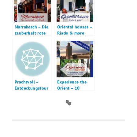
Marrakesch – Die
Oriental houses –
zauberhaft rote
Riads & more
Stadt
Prachtvoll –
Experience the
Entdeckungstour
Orient – 10
Marrakesch
Marrakesch Tipps