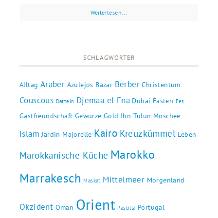
Weiterlesen...
SCHLAGWÖRTER
Araber
Berber
Alltag
Azulejos
Bazar
Christentum
Couscous
Djemaa el Fna
Dubai
Fasten
Datteln
Fes
Gastfreundschaft
Gewürze
Gold
Ibn Tulun Moschee
Kairo
Kreuzkümmel
Islam
Jardin Majorelle
Leben
Marokko
Marokkanische Küche
Marrakesch
Mittelmeer
Morgenland
Maskat
Orient
Okzident
Oman
Portugal
Pastilla