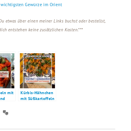
 wichtigsten Gewürze im Orient
u etwas über einen meiner Links buchst oder bestellst,
 dich entstehen keine zusätzlichen Kosten.***
eln mit
Kürbis-Hähnchen
und
mit Süßkartoffeln
und Couscous
h