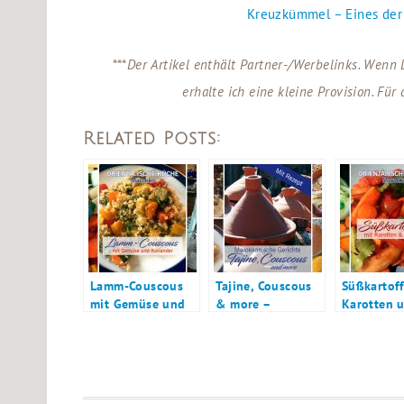
Kreuzkümmel – Eines der
***
Der Artikel enthält
Partner-/Werbelinks. Wenn D
erhalte ich eine kleine Provision. Für
Related Posts:
Lamm-Couscous
Tajine, Couscous
Süßkartoff
mit Gemüse und
& more –
Karotten 
Koriander
Marokkanische
Fenchel –
Gerichte
vegetarisc