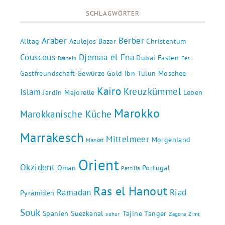
SCHLAGWÖRTER
Araber
Berber
Alltag
Azulejos
Bazar
Christentum
Couscous
Djemaa el Fna
Dubai
Fasten
Datteln
Fes
Gastfreundschaft
Gewürze
Gold
Ibn Tulun Moschee
Kairo
Kreuzkümmel
Islam
Jardin Majorelle
Leben
Marokko
Marokkanische Küche
Marrakesch
Mittelmeer
Morgenland
Maskat
Orient
Okzident
Oman
Portugal
Pastilla
Ras el Hanout
Ramadan
Riad
Pyramiden
Souk
Spanien
Suezkanal
Tajine
Tanger
suhur
Zagora
Zimt