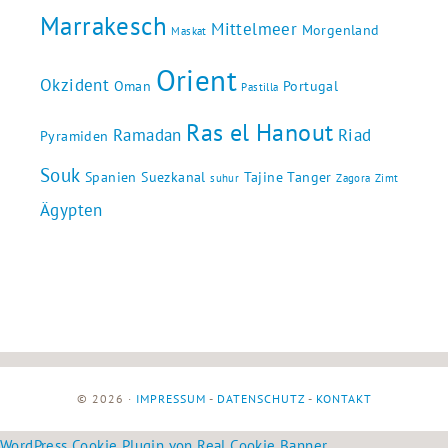
Marrakesch
Mittelmeer
Morgenland
Maskat
Orient
Okzident
Oman
Portugal
Pastilla
Ras el Hanout
Ramadan
Riad
Pyramiden
Souk
Spanien
Suezkanal
Tajine
Tanger
suhur
Zagora
Zimt
Ägypten
© 2026 ·
IMPRESSUM
-
DATENSCHUTZ
-
KONTAKT
WordPress Cookie Plugin von Real Cookie Banner