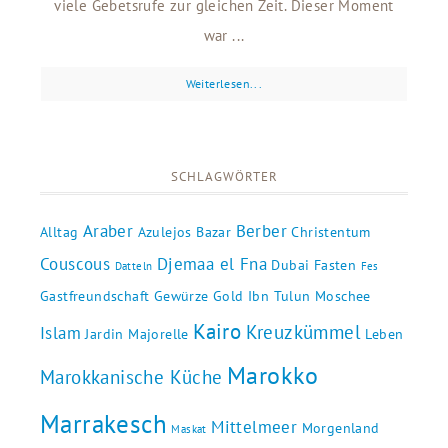
viele Gebetsrufe zur gleichen Zeit. Dieser Moment
war ...
Weiterlesen...
SCHLAGWÖRTER
Araber
Berber
Alltag
Azulejos
Bazar
Christentum
Couscous
Djemaa el Fna
Dubai
Fasten
Datteln
Fes
Gastfreundschaft
Gewürze
Gold
Ibn Tulun Moschee
Kairo
Kreuzkümmel
Islam
Jardin Majorelle
Leben
Marokko
Marokkanische Küche
Marrakesch
Mittelmeer
Morgenland
Maskat