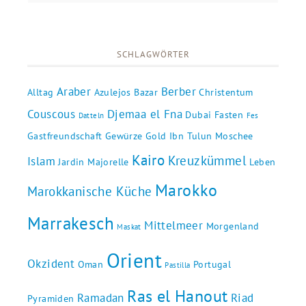
SCHLAGWÖRTER
Araber
Berber
Alltag
Azulejos
Bazar
Christentum
Couscous
Djemaa el Fna
Dubai
Fasten
Datteln
Fes
Gastfreundschaft
Gewürze
Gold
Ibn Tulun Moschee
Kairo
Kreuzkümmel
Islam
Jardin Majorelle
Leben
Marokko
Marokkanische Küche
Marrakesch
Mittelmeer
Morgenland
Maskat
Orient
Okzident
Oman
Portugal
Pastilla
Ras el Hanout
Ramadan
Riad
Pyramiden