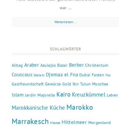
war ...
Weiterlesen...
SCHLAGWÖRTER
Araber
Berber
Alltag
Azulejos
Bazar
Christentum
Couscous
Djemaa el Fna
Dubai
Fasten
Datteln
Fes
Gastfreundschaft
Gewürze
Gold
Ibn Tulun Moschee
Kairo
Kreuzkümmel
Islam
Jardin Majorelle
Leben
Marokko
Marokkanische Küche
Marrakesch
Mittelmeer
Morgenland
Maskat