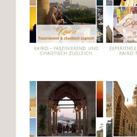
KAIRO – FASZINIEREND UND
EXPERIENCE
CHAOTISCH ZUGLEICH
KAIRO T