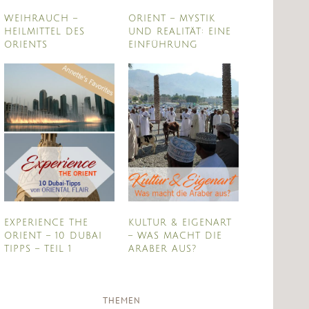
WEIHRAUCH –
ORIENT – MYSTIK
HEILMITTEL DES
UND REALITÄT: EINE
ORIENTS
EINFÜHRUNG
EXPERIENCE THE
KULTUR & EIGENART
ORIENT – 10 DUBAI
– WAS MACHT DIE
TIPPS – TEIL 1
ARABER AUS?
THEMEN