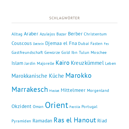
SCHLAGWÖRTER
Araber
Berber
Alltag
Azulejos
Bazar
Christentum
Couscous
Djemaa el Fna
Dubai
Fasten
Datteln
Fes
Gastfreundschaft
Gewürze
Gold
Ibn Tulun Moschee
Kairo
Kreuzkümmel
Islam
Jardin Majorelle
Leben
Marokko
Marokkanische Küche
Marrakesch
Mittelmeer
Morgenland
Maskat
Orient
Okzident
Oman
Portugal
Pastilla
Ras el Hanout
Ramadan
Riad
Pyramiden