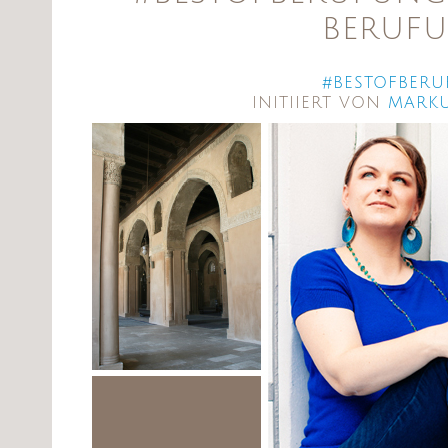
BERUFU
#
BESTOFBERU
INITIIERT VON
MARKU