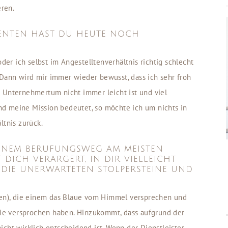
ren.
ENTEN HAST DU HEUTE NOCH
r ich selbst im Angestelltenverhältnis richtig schlecht
Dann wird mir immer wieder bewusst, dass ich sehr froh
s Unternehmertum nicht immer leicht ist und viel
d meine Mission bedeutet, so möchte ich um nichts in
ltnis zurück.
EINEM BERUFUNGSWEG AM MEISTEN
DICH VERÄRGERT, IN DIR VIELLEICHT
DIE UNERWARTETEN STOLPERSTEINE UND
uren), die einem das Blaue vom Himmel versprechen und
 sie versprochen haben. Hinzukommt, dass aufgrund der
cht wirklich entscheidend ist. Wenn der Dienstleister