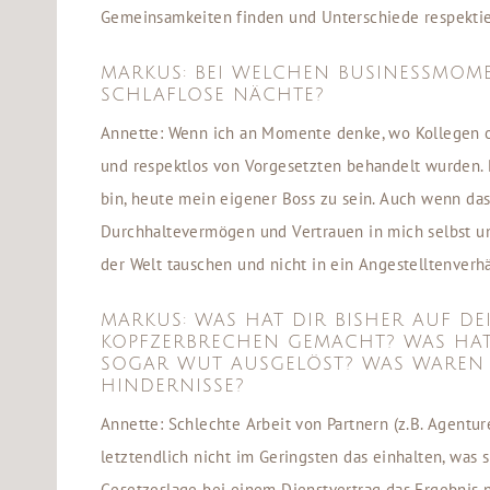
Gemeinsamkeiten finden und Unterschiede respektie
MARKUS: BEI WELCHEN BUSINESSMOM
SCHLAFLOSE NÄCHTE?
Annette: Wenn ich an Momente denke, wo Kollegen ode
und respektlos von Vorgesetzten behandelt wurden. 
bin, heute mein eigener Boss zu sein. Auch wenn da
Durchhaltevermögen und Vertrauen in mich selbst un
der Welt tauschen und nicht in ein Angestelltenverhä
MARKUS: WAS HAT DIR BISHER AUF D
KOPFZERBRECHEN GEMACHT? WAS HAT 
SOGAR WUT AUSGELÖST? WAS WAREN 
HINDERNISSE?
Annette: Schlechte Arbeit von Partnern (z.B. Agent
letztendlich nicht im Geringsten das einhalten, was
Gesetzeslage bei einem Dienstvertrag das Ergebnis ni