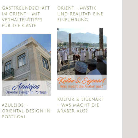
GASTFREUNDSCHAFT
ORIENT – MYSTIK
IM ORIENT – MIT
UND REALITÄT: EINE
VERHALTENSTIPPS
EINFÜHRUNG
FÜR DIE GÄSTE
KULTUR & EIGENART
AZULEJOS –
– WAS MACHT DIE
ORIENTAL DESIGN IN
ARABER AUS?
PORTUGAL