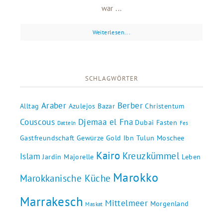
war ...
Weiterlesen...
SCHLAGWÖRTER
Araber
Berber
Alltag
Azulejos
Bazar
Christentum
Couscous
Djemaa el Fna
Dubai
Fasten
Datteln
Fes
Gastfreundschaft
Gewürze
Gold
Ibn Tulun Moschee
Kairo
Kreuzkümmel
Islam
Jardin Majorelle
Leben
Marokko
Marokkanische Küche
Marrakesch
Mittelmeer
Morgenland
Maskat