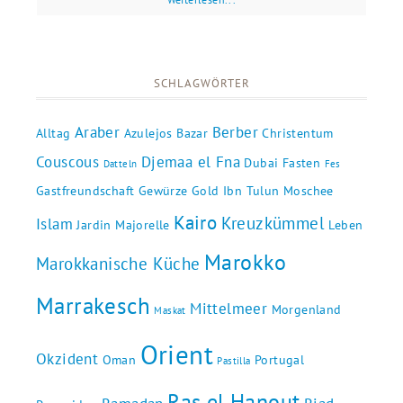
SCHLAGWÖRTER
Araber
Berber
Alltag
Azulejos
Bazar
Christentum
Couscous
Djemaa el Fna
Dubai
Fasten
Datteln
Fes
Gastfreundschaft
Gewürze
Gold
Ibn Tulun Moschee
Kairo
Kreuzkümmel
Islam
Jardin Majorelle
Leben
Marokko
Marokkanische Küche
Marrakesch
Mittelmeer
Morgenland
Maskat
Orient
Okzident
Oman
Portugal
Pastilla
Ras el Hanout