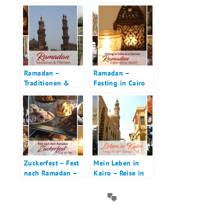
Ramadan –
Ramadan –
Traditionen &
Fasting in Cairo
Pflichten für
as a German
Muslime
Zuckerfest – Fest
Mein Leben in
nach Ramadan –
Kairo – Reise in
Eid-al-Fitr
den Alltag | Teil 2