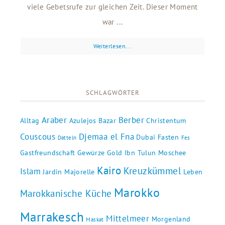
viele Gebetsrufe zur gleichen Zeit. Dieser Moment
war ...
Weiterlesen...
SCHLAGWÖRTER
Araber
Berber
Alltag
Azulejos
Bazar
Christentum
Couscous
Djemaa el Fna
Dubai
Fasten
Datteln
Fes
Gastfreundschaft
Gewürze
Gold
Ibn Tulun Moschee
Kairo
Kreuzkümmel
Islam
Jardin Majorelle
Leben
Marokko
Marokkanische Küche
Marrakesch
Mittelmeer
Morgenland
Maskat