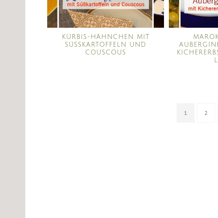
KÜRBIS-HÄHNCHEN MIT
MAROK
SÜSSKARTOFFELN UND C
AUBERGIN
OUSCOUS
KICHERER
1
2