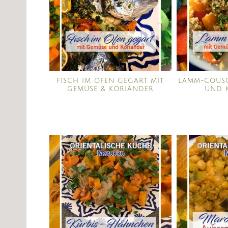
FISCH IM OFEN GEGART MIT
LAMM-COUSC
GEMÜSE & KORIANDER
UND 