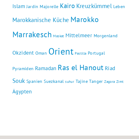
Kairo
Kreuzkümmel
Islam
Jardin Majorelle
Leben
Marokko
Marokkanische Küche
Marrakesch
Mittelmeer
Morgenland
Maskat
Orient
Okzident
Oman
Portugal
Pastilla
Ras el Hanout
Ramadan
Riad
Pyramiden
Souk
Spanien
Suezkanal
Tajine
Tanger
suhur
Zagora
Zimt
Ägypten