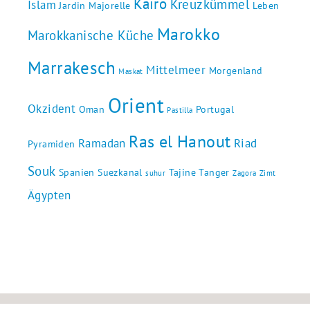
Kairo
Kreuzkümmel
Islam
Jardin Majorelle
Leben
Marokko
Marokkanische Küche
Marrakesch
Mittelmeer
Morgenland
Maskat
Orient
Okzident
Oman
Portugal
Pastilla
Ras el Hanout
Ramadan
Riad
Pyramiden
Souk
Spanien
Suezkanal
Tajine
Tanger
suhur
Zagora
Zimt
Ägypten