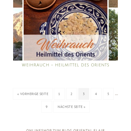
WEIHRAUCH – HEILMITTEL DES ORIENTS
…
« VORHERIGE SEITE
1
2
3
4
5
9
NÄCHSTE SEITE »
ONLINESHOP ZUM BLOG ORIENTAL FLAIR