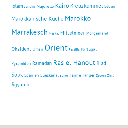
Kairo
Kreuzkümmel
Islam
Jardin Majorelle
Leben
Marokko
Marokkanische Küche
Marrakesch
Mittelmeer
Morgenland
Maskat
Orient
Okzident
Oman
Portugal
Pastilla
Ras el Hanout
Ramadan
Riad
Pyramiden
Souk
Spanien
Suezkanal
Tajine
Tanger
suhur
Zagora
Zimt
Ägypten