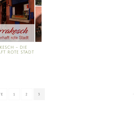
KESCH – DIE
FT ROTE STADT
TE
1
2
3