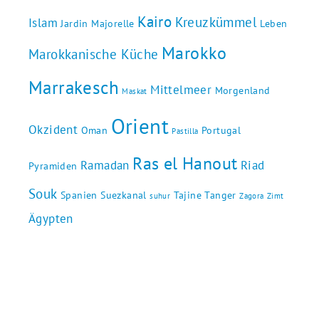
Kairo
Kreuzkümmel
Islam
Jardin Majorelle
Leben
Marokko
Marokkanische Küche
Marrakesch
Mittelmeer
Morgenland
Maskat
Orient
Okzident
Oman
Portugal
Pastilla
Ras el Hanout
Ramadan
Riad
Pyramiden
Souk
Spanien
Suezkanal
Tajine
Tanger
suhur
Zagora
Zimt
Ägypten