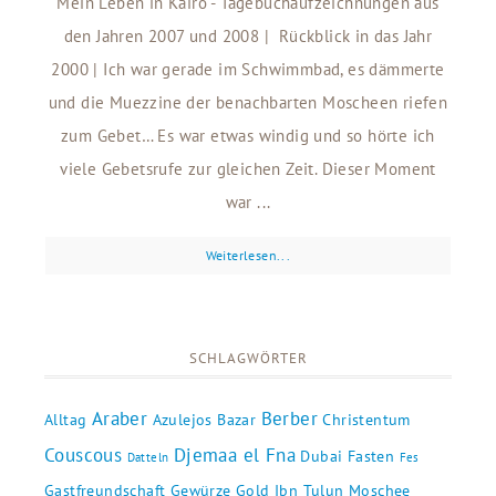
Mein Leben in Kairo - Tagebuchaufzeichnungen aus
den Jahren 2007 und 2008 | Rückblick in das Jahr
2000 | Ich war gerade im Schwimmbad, es dämmerte
und die Muezzine der benachbarten Moscheen riefen
zum Gebet… Es war etwas windig und so hörte ich
viele Gebetsrufe zur gleichen Zeit. Dieser Moment
war ...
Weiterlesen...
SCHLAGWÖRTER
Araber
Berber
Alltag
Azulejos
Bazar
Christentum
Couscous
Djemaa el Fna
Dubai
Fasten
Datteln
Fes
Gastfreundschaft
Gewürze
Gold
Ibn Tulun Moschee