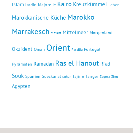
Kairo
Kreuzkümmel
Islam
Jardin Majorelle
Leben
Marokko
Marokkanische Küche
Marrakesch
Mittelmeer
Morgenland
Maskat
Orient
Okzident
Oman
Portugal
Pastilla
Ras el Hanout
Ramadan
Riad
Pyramiden
Souk
Spanien
Suezkanal
Tajine
Tanger
suhur
Zagora
Zimt
Ägypten