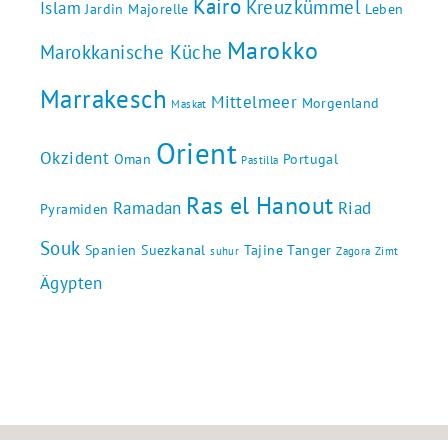
Kairo
Kreuzkümmel
Islam
Jardin Majorelle
Leben
Marokko
Marokkanische Küche
Marrakesch
Mittelmeer
Morgenland
Maskat
Orient
Okzident
Oman
Portugal
Pastilla
Ras el Hanout
Ramadan
Riad
Pyramiden
Souk
Spanien
Suezkanal
Tajine
Tanger
suhur
Zagora
Zimt
Ägypten